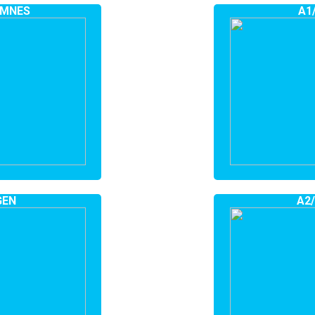
EMNES
A1
GEN
A2