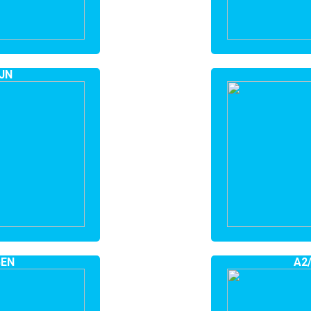
JN
GEN
A2