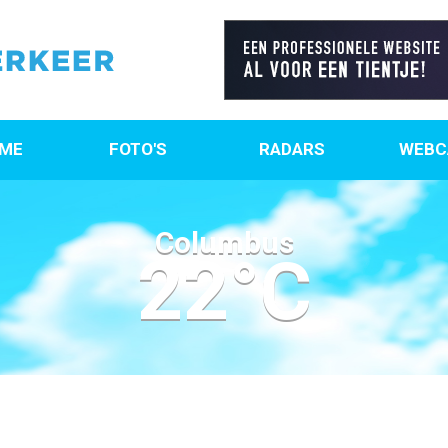
ME
FOTO'S
RADARS
WEBC
Columbus
22°C