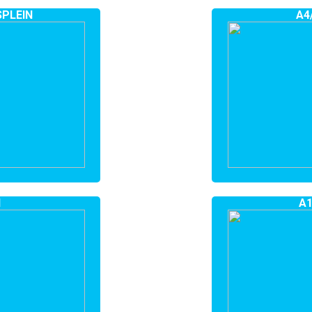
SPLEIN
A4
N
A1