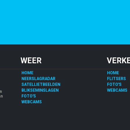
WEER
VERK
HOME
HOME
NEERSLAGRADAR
FLITSERS
SATELLIETBEELDEN
FOTO'S
BLIKSEMINSLAGEN
WEBCAMS
an
an
FOTO'S
WEBCAMS