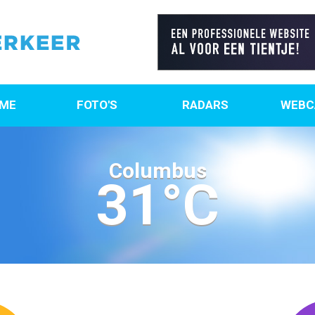
ME
FOTO'S
RADARS
WEBC
Columbus
31°C